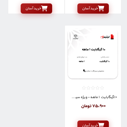
خرید آسان
خرید آسان
10گیگابایت 1 ماهه - ویژه سیم کارت اعتباری
75٬900 تومان
خرید آسان