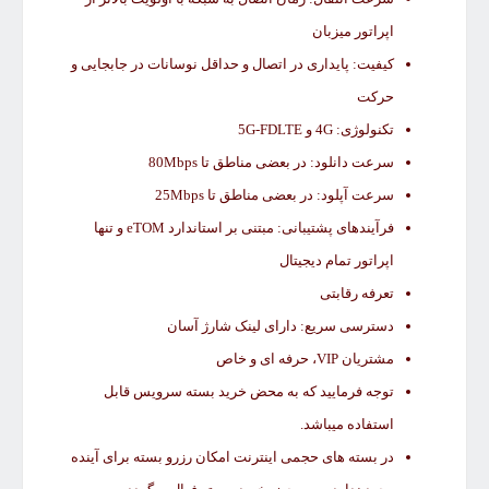
اپراتور میزبان
کیفیت: پایداری در اتصال و حداقل نوسانات در جابجایی و
حرکت
تکنولوژی: 4G و 5G-FDLTE
سرعت دانلود: در بعضی مناطق تا 80Mbps
سرعت آپلود: در بعضی مناطق تا 25Mbps
فرآیندهای پشتیبانی: مبتنی بر استاندارد eTOM و تنها
اپراتور تمام دیجیتال
تعرفه رقابتی
دسترسی سریع: دارای لینک شارژ آسان
مشتریان VIP، حرفه ای و خاص
توجه فرمایید که به محض خرید بسته سرویس قابل
استفاده میباشد.
در بسته های حجمی اینترنت امکان رزرو بسته برای آینده