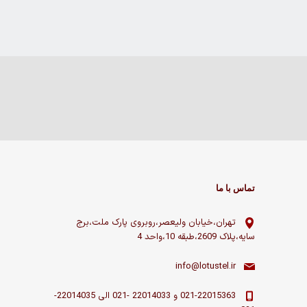
تماس با ما
تهران،خیابان ولیعصر،روبروی پارک ملت،برج
سایه،پلاک 2609،طبقه 10،واحد 4
info@lotustel.ir
021-22015363 و 22014033 -021 الی 22014035-